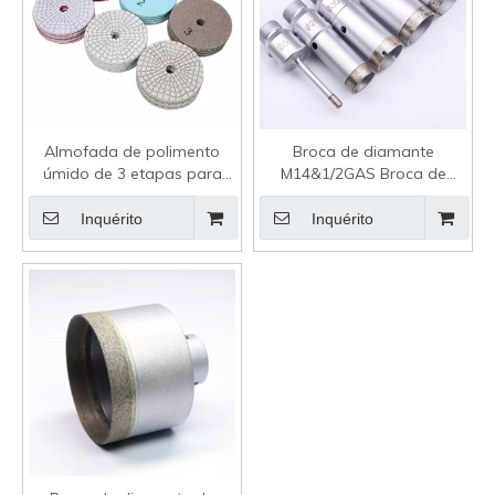
Almofada de polimento
Broca de diamante
úmido de 3 etapas para
M14&1/2GAS Broca de
mármore de granito
cerâmica para telha de
porcelana
Inquérito
Inquérito