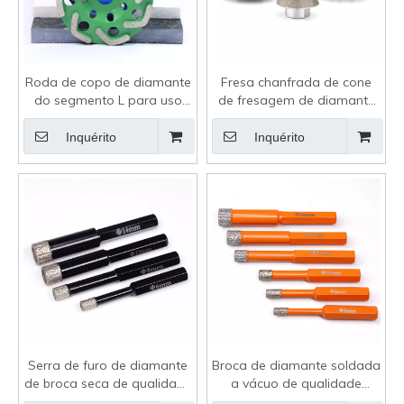
Roda de copo de diamante
Fresa chanfrada de cone
do segmento L para uso
de fresagem de diamante
universal
para vidro porcelanato
pedra natural
Inquérito
Inquérito
Serra de furo de diamante
Broca de diamante soldada
de broca seca de qualidade
a vácuo de qualidade
premium para porcelana
premium para porcelana