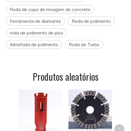
Roda de copo de moagem de concreto
Ferramenta de diamante
Roda de polimento
roda de polimento de piso
Almofada de polimento
Roda de Turbo
Produtos aleatórios
Broc
s
solda
broca
por
>